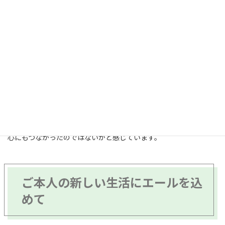
とはいえ、
万一のときにこれが子ども世代の負担になる
ことも、
ご本人は分かっておられました。
今回の不用品整理と引越しの費用は、
マンション売却で十分に賄
える範囲
でしたが、見積もりは
150万円超
と決して小さくありませ
ん。
それでも、早めの行動でスムーズに進められたことは、今後の安
心にもつながったのではないかと感じています。
ご本人の新しい生活にエールを込
めて